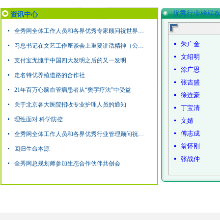
优秀行业榜样
资讯中心
넷
全秀网全体工作人员和各界优秀专家顾问祝世界各族人民元旦快乐！阖家幸福！
朱广金
넷
넷
习总书记在文艺工作座谈会上重要讲话精神（公益）
文绍明
넷
넷
支付宝无愧于中国四大发明之后的又一发明
涂广恩
넷
넷
走名特优养殖道路的合作社
张吉盛
넷
넷
21年百万心脑血管病患者从“樊字疗法”中受益
徐连豪
넷
넷
关于北京各大医院招收专业护理人员的通知
丁宝清
넷
넷
理性面对 科学防控
文婧
넷
傅志成
넷
넷
全秀网全体工作人员和各界优秀行业管理顾问祝世界各族人民新年快乐！
翁怀刚
넷
넷
回归生命本源
张战仲
넷
넷
全秀网总规划师参加生态合作伙伴共创会