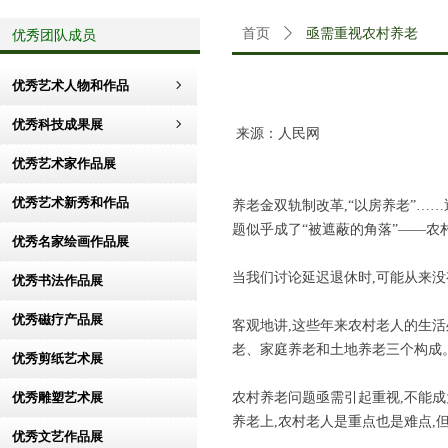
优秀团队成员
首页
ꄲ
亟需重视农村养老
优秀艺术人物和作品
ꁇ
优秀科技成果展
ꁇ
来源：人民网
优秀艺术家作品展
优秀艺术新秀和作品
养老金双轨制改革
,
“以房养老”……
题似乎成了“被遮蔽的角落”——农
优秀名家绘画作品展
当我们讨论延迟退休时
,
可能从来没
优秀书法作品展
优秀磁疗产品展
客观地讲
,
这些年来农村老人的生活
老、家庭养老和土地养老三个构成
优秀剪纸艺术展
优秀雕塑艺术展
农村养老问题亟需引起重视
,
不能成
养老上
,
农村老人是重点也是难点
,
优秀文艺作品展