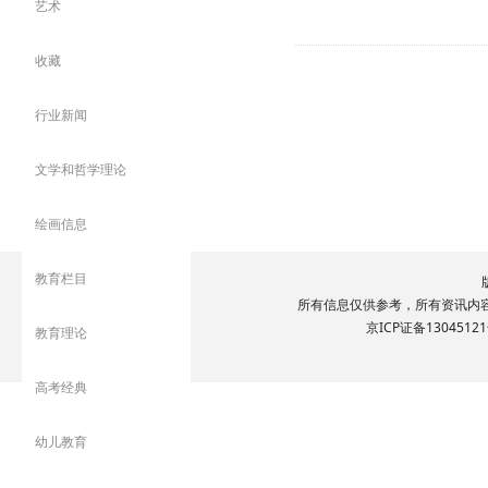
艺术
至今已经走向成熟。
张战仲大夫根据中医学原理，
收藏
翁怀刚-全秀网
行业新闻
翁怀刚，中医世家
文学和哲学理论
绘画信息
23-01-11
教育栏目
所有信息仅供参考，所有资讯内容文
京ICP证备13045121
教育理论
上一页
1
2
高考经典
幼儿教育