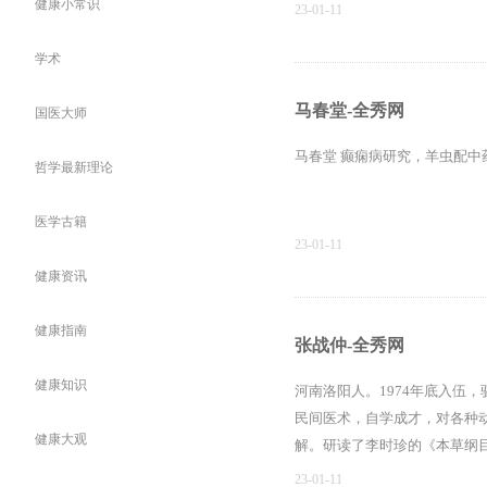
健康小常识
23-01-11
学术
马春堂-全秀网
国医大师
马春堂 癫痫病研究，羊虫配中
哲学最新理论
医学古籍
23-01-11
健康资讯
健康指南
张战仲-全秀网
健康知识
河南洛阳人。1974年底入伍，
民间医术，自学成才，对各种
健康大观
解。研读了李时珍的《本草纲
中药材，研究中草药如何才能治
23-01-11