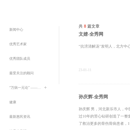
共
8
篇文章
新闻中心
文婧-全秀网
优秀艺术家
“抗涝清解汤”发明人，北方中
优秀团队成员
23-01-11
最受关注的顾问
“万病一元论” ——伟大的发现卓越的创造
ꄶ
孙庆辉-全秀网
健康
孙庆辉 男，河北新乐市人，
过10年的苦心钻研创造了一整
最新惠民资讯
了救治更多的骨伤骨病患者，1